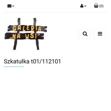
(
0
)
Zaloguj się
Zarejestruj się
Dodaj zgłoszenie
Szkatułka t01/112101