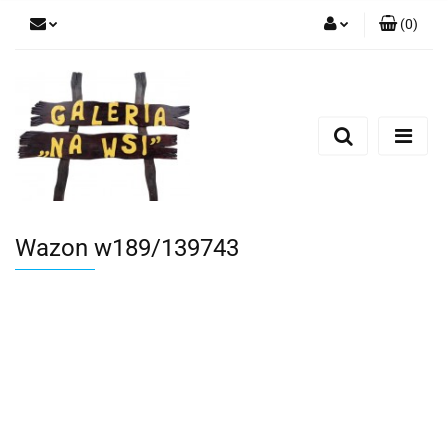
(
0
)
Zaloguj się
Zarejestruj się
Dodaj zgłoszenie
Wazon w189/139743