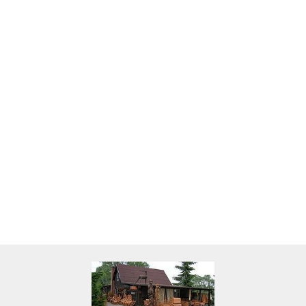
Skarbonka krowa w700b/4475
22.00