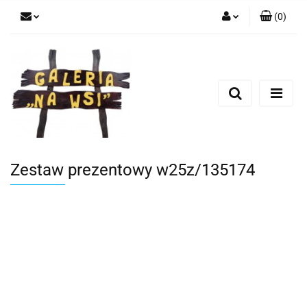
(
0
)
Zaloguj się
Zarejestruj się
Dodaj zgłoszenie
Zestaw prezentowy w25z/135174