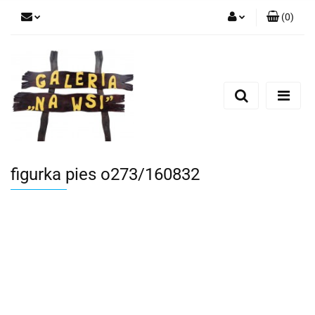
(
0
)
Zaloguj się
Zarejestruj się
Dodaj zgłoszenie
figurka pies o273/160832